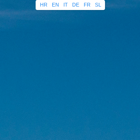
HR
EN
IT
DE
FR
SL