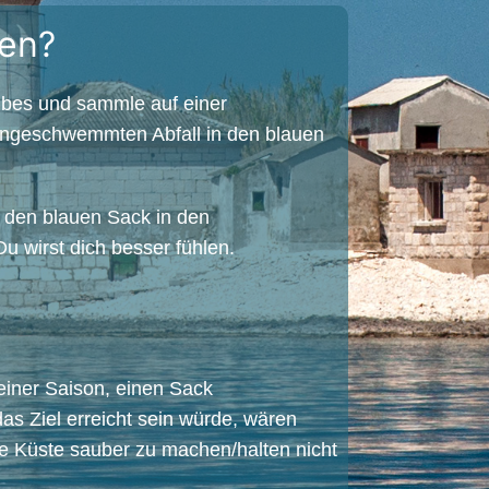
men?
ubes und sammle auf einer
angeschwemmten Abfall in den blauen
 den blauen Sack in den
Du wirst dich besser fühlen.
 einer Saison, einen Sack
 Ziel erreicht sein würde, wären
e Küste sauber zu machen/halten nicht