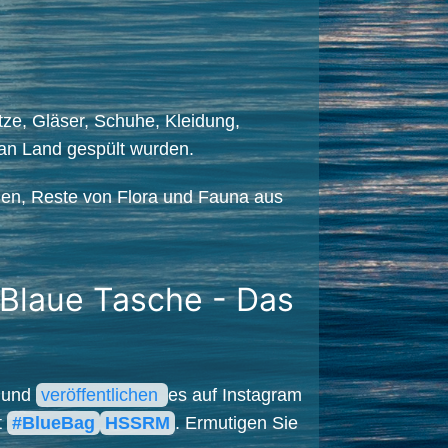
tze, Gläser, Schuhe, Kleidung,
e an Land gespült wurden.
hen, Reste von Flora und Fauna aus
 Blaue Tasche - Das
n und
veröffentlichen
es auf Instagram
t
#BlueBag
HSSRM
. Ermutigen Sie